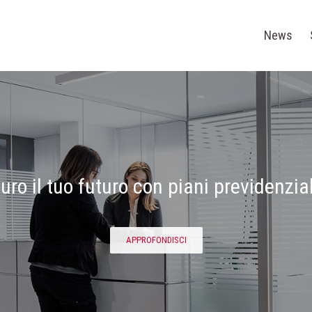
Cerca
per:
News
uro il tuo futuro con piani previdenzial
APPROFONDISCI