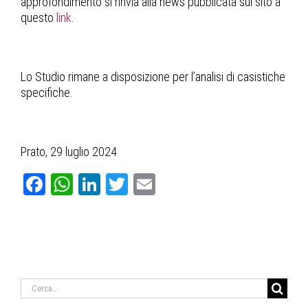
approfondimento si rinvia alla news pubblicata sul sito a
questo
link
.
Lo Studio rimane a disposizione per l’analisi di casistiche
specifiche.
Prato, 29 luglio 2024
Facebook
WhatsApp
LinkedIn
Twitter
Email
Cerca
per: