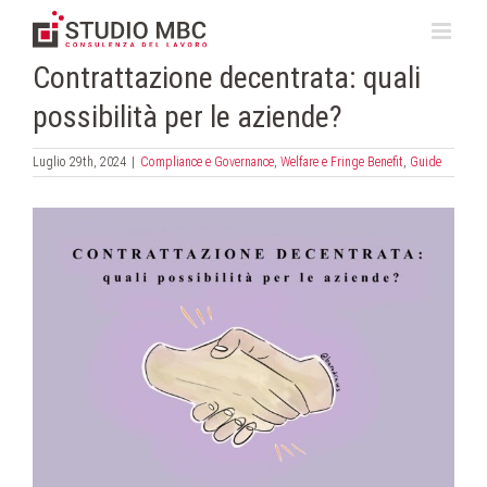
Salta
al
contenuto
Contrattazione decentrata: quali
possibilità per le aziende?
Luglio 29th, 2024
|
Compliance e Governance
,
Welfare e Fringe Benefit
,
Guide
Ingrandisci
immagine