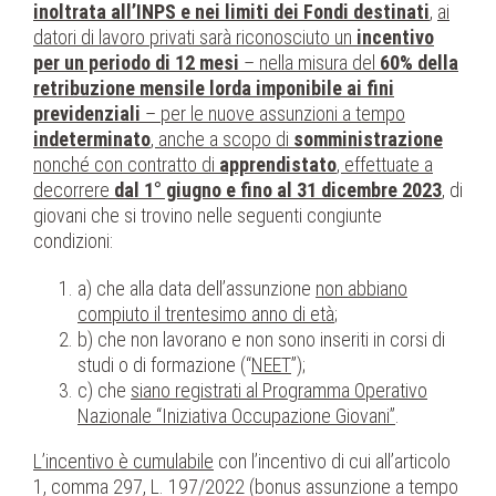
inoltrata all’INPS e nei limiti dei Fondi destinati
,
ai
datori di lavoro privati sarà riconosciuto un
incentivo
per un periodo di 12 mesi
– nella misura del
60% della
retribuzione mensile lorda imponibile ai fini
previdenziali
– per le nuove assunzioni a tempo
indeterminato
, anche a scopo di
somministrazione
nonché con contratto di
apprendistato
, effettuate a
decorrere
dal 1° giugno e fino al 31 dicembre 2023
, di
giovani che si trovino nelle seguenti congiunte
condizioni:
a) che alla data dell’assunzione
non abbiano
compiuto il trentesimo anno di età
;
b) che non lavorano e non sono inseriti in corsi di
studi o di formazione (“
NEET
”);
c) che
siano registrati al Programma Operativo
Nazionale “Iniziativa Occupazione Giovani”
.
L’incentivo è cumulabile
con l’incentivo di cui all’articolo
1, comma 297, L. 197/2022 (bonus assunzione a tempo