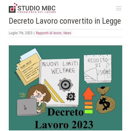
Salta
al
contenuto
Decreto Lavoro convertito in Legge
Luglio 7th, 2023
|
Rapporti di lavoro
,
News
Ingrandisci
immagine