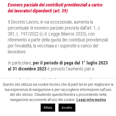
Esonero parziale dei contributi previdenziali a carico
dei lavoratori dipendenti (art. 39)
Il Decreto Lavoro, in via eccezionale, aumenta la
percentuale di esonero parziale prevista dall’art. 1, c.
281, L. 197/2022 (c.d. Legge Bilancio 2023), con
riferimento a parte della quota dei contributi previdenziali
per l’invalidità, la vecchiaia e i superstiti a carico del
lavoratore.
In particolare,
per il periodo di paga dal 1° luglio 2023
al 31 dicembre 2023
è previsto l’aumento pari a:
4 punti percentuali, che si aggiungono agli originari
Questo sito utilizza sia cookie tecnici che di parti terze per migliorare la
2 punti percentuali per una
riduzione
tua esperienza di navigazione e per raccogliere informazioni sull'uso
complessiva pari al 6%
, fermo restando il limite
del sito stesso. Chiudendo questa finestra o procedendo nella
retributivo (imponibile previdenziale) mensile di €
navigazione acconsenti all'uso dei cookie.
Leggi informativa
2.692;
Rifiuta
Accetto
4 punti percentuali, che si aggiungono agli originari
3 punti percentuali per una
riduzione