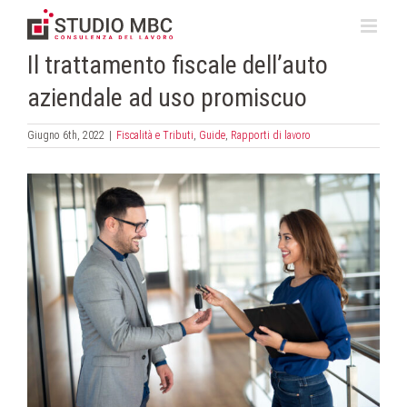
Salta
al
contenuto
Il trattamento fiscale dell’auto
aziendale ad uso promiscuo
Giugno 6th, 2022
|
Fiscalità e Tributi
,
Guide
,
Rapporti di lavoro
Ingrandisci
immagine