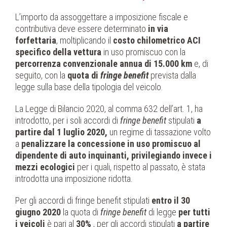
L’importo da assoggettare a imposizione fiscale e
contributiva deve essere determinato
in via
forfettaria
, moltiplicando il
costo chilometrico ACI
specifico della vettura
in uso promiscuo con la
percorrenza convenzionale annua di 15.000 km
e, di
seguito, con la
quota di
fringe benefit
prevista dalla
legge sulla base della tipologia del veicolo.
La Legge di Bilancio 2020, al comma 632 dell’art. 1, ha
introdotto, per i soli accordi di
fringe benefit
stipulati
a
partire dal 1 luglio 2020,
un regime di tassazione volto
a
penalizzare la concessione in uso promiscuo al
dipendente di auto inquinanti, privilegiando invece i
mezzi ecologici
per i quali, rispetto al passato, è stata
introdotta una imposizione ridotta.
Per gli accordi di fringe benefit stipulati
entro il 30
giugno 2020
la quota di
fringe benefit
di legge
per tutti
i veicoli
è pari al
30%
, per gli accordi stipulati
a partire