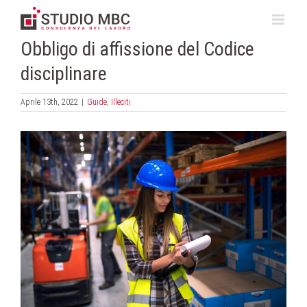
Salta
al
contenuto
Obbligo di affissione del Codice
disciplinare
Aprile 13th, 2022
|
Guide
,
Illeciti
Ingrandisci
immagine