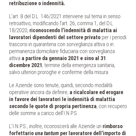
retribuzione o indennità.
L’art. 8 del D.L. 146/2021 interviene sul tema in senso
retroattivo, modificando l’art. 26, comma 1, del D.L.
18/2020,
riconoscendo l’indennità di malattia ai
lavoratori dipendenti del settore privato
per i periodi
trascorsi in quarantena con sorveglianza attiva o in
permanenza domiciliare fiduciaria con sorveglianza
attiva
a partire da gennaio 2021 e sino al 31
dicembre 2021
, termine della emergenza sanitaria,
salvo ulteriori proroghe e conferme della misura.
Le Aziende sono tenute, quindi, secondo modalità
operative ancora da definire,
a ricalcolare ed erogare
in favore dei lavoratori le indennità di malattia
secondo le quote di propria pertinenza
, con recupero
delle somme a carico dell’I.N.P.S..
L’I.N.P.S., inoltre, riconoscerà alle Aziende un
rimborso
forfettario
una tantum
per lavoratore dell’importo di