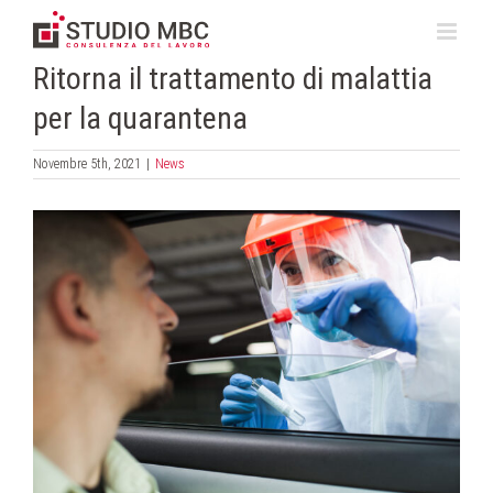
Salta
al
contenuto
Ritorna il trattamento di malattia
per la quarantena
Novembre 5th, 2021
|
News
Ingrandisci
immagine