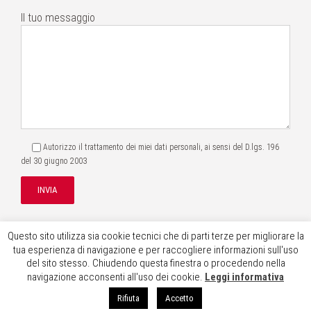
Il tuo messaggio
Autorizzo il trattamento dei miei dati personali, ai sensi del
D.lgs. 196
del 30 giugno 2003
Questo sito utilizza sia cookie tecnici che di parti terze per migliorare la
tua esperienza di navigazione e per raccogliere informazioni sull'uso
del sito stesso. Chiudendo questa finestra o procedendo nella
navigazione acconsenti all'uso dei cookie.
Leggi informativa
© 2026 - Mancini Bianconi Citerni consulenti del lavoro associati - V.le Vittorio
Veneto, 7, 59100 Prato - P.Iva 01938910971 - studiomancini@pec-mail.it
Rifiuta
Accetto
Made with
by
Identità Creative