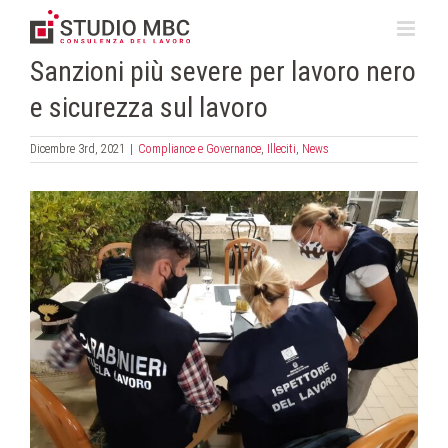
Salta
al
contenuto
Sanzioni più severe per lavoro nero
e sicurezza sul lavoro
Dicembre 3rd, 2021
|
Compliance e Governance
,
Illeciti
,
News
Ingrandisci
immagine